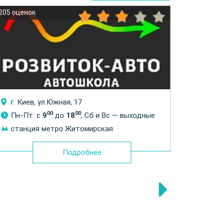
205 оценок
236 оцен
г. Киев, ул.Южная, 17
г. Ки
510
00
00
Пн-Пт: с
9
до
18
, Сб и Вс — выходные
Пн-П
станция метро Житомирская
стан
Подробнее