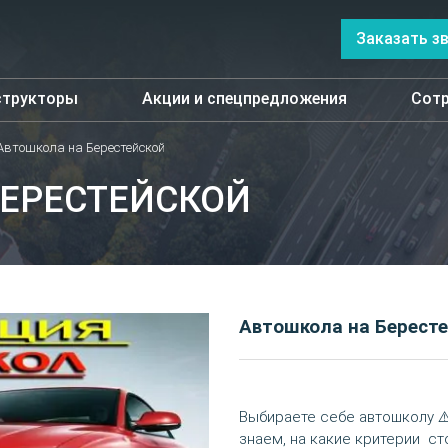
Заказать з
структоры
Акции и спецпредложения
Сотр
Автошкола на Берестейской
БЕРЕСТЕЙСКОЙ
Автошкола на Бересте
Выбираете себе автошколу ⚠
знаем, на какие критерии ст