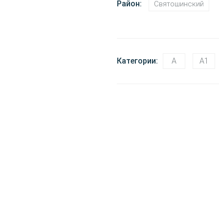
Район:
Святошинский
Категории:
A
A1