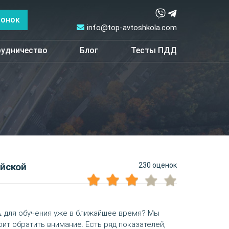
вонок
info@top-avtoshkola.com
удничество
Блог
Тесты ПДД
230 оценок
йской
️ для обучения уже в ближайшее время? Мы
оит обратить внимание. Есть ряд показателей,