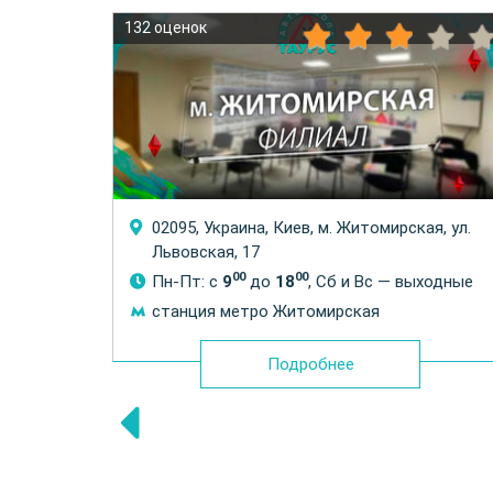
132 оценок
02095, Украина, Киев, м. Житомирская, ул.
Львовская, 17
ходные
00
00
Пн-Пт: с
9
до
18
, Сб и Вс — выходные
станция метро Житомирская
Подробнее