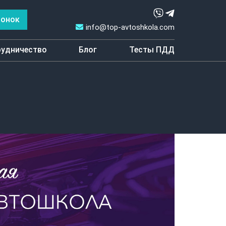
вонок
info@top-avtoshkola.com
удничество
Блог
Тесты ПДД