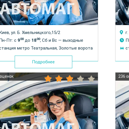
Киев, ул. Б. Хмельницкого,15/2
г
00
00
Пн-Пт: с
9
до
18
, Сб и Вс — выходные
П
станция метро Театральная, Золотые ворота
с
Подробнее
 оценок
236 