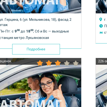
ул. Герцина, 6 (ул. Мельникова, 18), фасад 2
г
этаж
П
00
00
Пн-Пт: с
9
до
18
, Сб и Вс — выходные
с
станция метро Лукьяновская
Подробнее
 оценок
226 