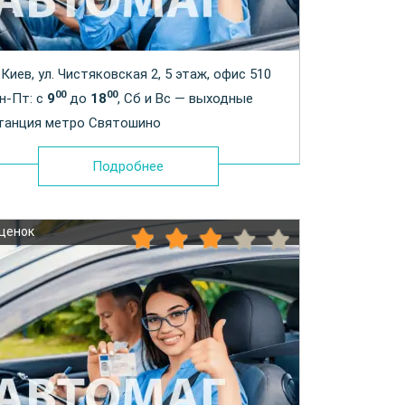
. Киев, ул. Чистяковская 2, 5 этаж, офис 510
00
00
н-Пт: с
9
до
18
, Сб и Вс — выходные
танция метро Святошино
Подробнее
оценок