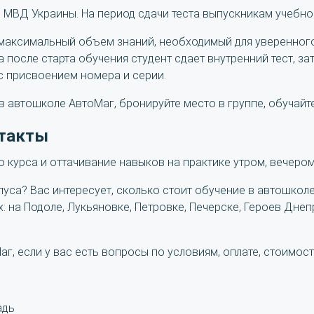
 МВД Украины. На период сдачи теста выпускникам учебно
максимальный объем знаний, необходимый для уверенного
а после старта обучения студент сдает внутренний тест, з
с присвоением номера и серии.
в автошколе АвтоМаг, бронируйте место в группе, обучай
нтакты
о курса и оттачивание навыков на практике утром, вечером
рпуса? Вас интересует, сколько стоит обучение в автошк
х: на Подоле, Лукьяновке, Петровке, Печерске, Героев Днеп
, если у вас есть вопросы по условиям, оплате, стоимос
адь