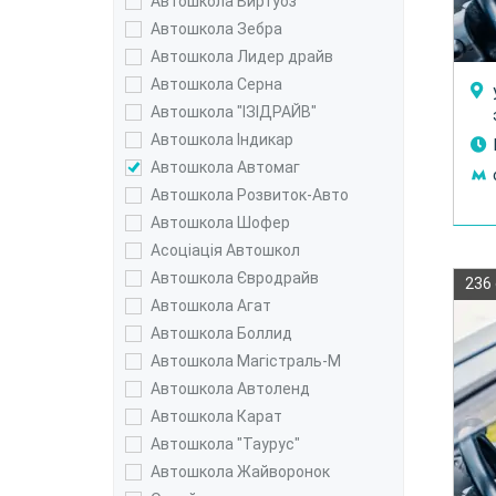
Автошкола Виртуоз
Автошкола Зебра
Автошкола Лидер драйв
Автошкола Серна
Автошкола "ІЗІДРАЙВ"
Автошкола Індикар
Автошкола Автомаг
Автошкола Розвиток-Авто
Автошкола Шофер
Асоціація Автошкол
Автошкола Євродрайв
236
Автошкола Агат
Автошкола Боллид
Автошкола Магістраль-М
Автошкола Автоленд
Автошкола Карат
Автошкола "Таурус"
Автошкола Жайворонок