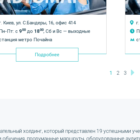
г. Киев, ул. С.Бандеры, 16, офис 414
г
00
00
Пн-Пт: с
9
до
18
, Сб и Вс — выходные
П
станция метро Почайна
с
Подробнее
1
2
3
тельный холдинг, который представлен 19 успешными уч
и обучения, продуманные маршруты, оборудованные ауди