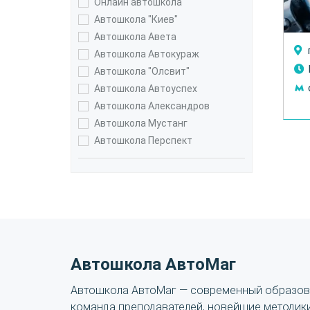
Онлайн автошкола
Автошкола "Киев"
Автошкола Авета
Автошкола Автокураж
Автошкола "Олсвит"
Автошкола Автоуспех
Автошкола Александров
Автошкола Мустанг
Автошкола Перспект
Автошкола АвтоМаг
Автошкола АвтоМаг — современный образова
команда преподавателей, новейшие методик