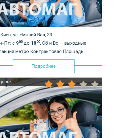
. Киев, ул. Нижний Вал, 33
00
00
н-Пт: с
9
до
18
, Сб и Вс — выходные
танция метро Контрактовая Площадь
Подробнее
оценок