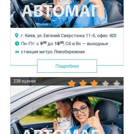
г. Киев, ул. Евгений Сверстюка 11-б, офис 420
00
00
Пн-Пт: с
9
до
18
, Сб и Вс — выходные
станция метро Левобережная
Подробнее
238 оценок