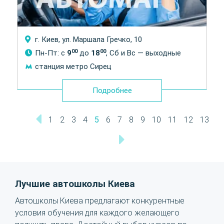
г. Киев, ул. Маршала Гречко, 10
00
00
Пн-Пт: с
9
до
18
, Сб и Вс — выходные
станция метро Сирец
Подробнее
1
2
3
4
5
6
7
8
9
10
11
12
13
Лучшие автошколы Киева
Автошколы Киева предлагают конкурентные
условия обучения для каждого желающего