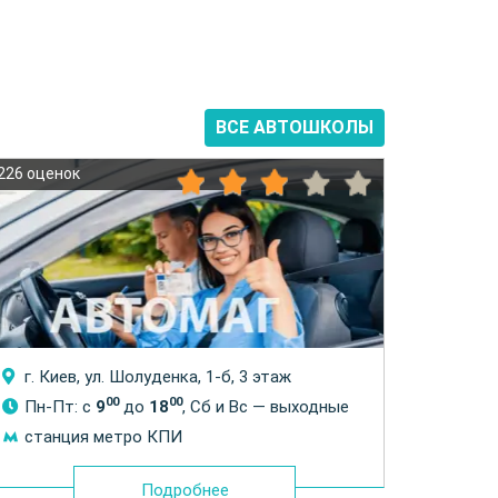
ВСЕ АВТОШКОЛЫ
226 оценок
205 оцен
г. Ки
г. Киев, ул. Шолуденка, 1-б, 3 этаж
00
00
Пн-П
Пн-Пт: с
9
до
18
, Сб и Вс — выходные
стан
станция метро КПИ
Подробнее