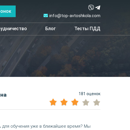
вонок
info@top-avtoshkola.com
удничество
Блог
Тесты ПДД
181 оценок
 на
️ для обучения уже в ближайшее время? Мы