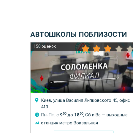
АВТОШКОЛЫ ПОБЛИЗОСТИ
150 оценок
Киев, улица Василия Липковского 45, офис
413
ходные
00
00
Пн-Пт: с
9
до
18
, Сб и Вс — выходные
станция метро Вокзальная