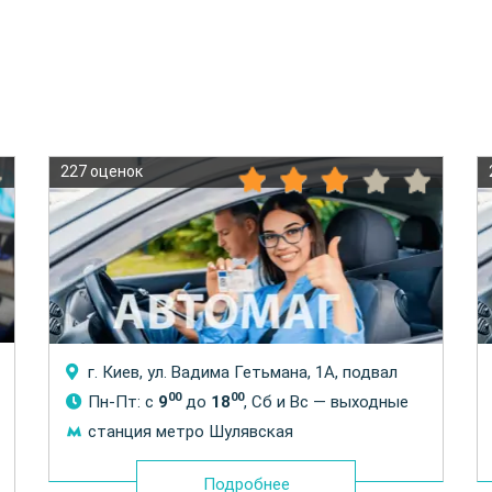
227 оценок
г. Киев, ул. Вадима Гетьмана, 1А, подвал
00
00
Пн-Пт: с
9
до
18
, Сб и Вс — выходные
станция метро Шулявская
Подробнее