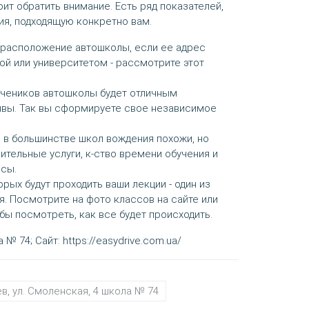
оит обратить внимание. Есть ряд показателей,
ия, подходящую конкретно вам.
орасположение автошколы, если ее адрес
ой или университетом - рассмотрите этот
 учеников автошколы будет отличным
ывы. Так вы сформируете свое независимое
я в большинстве школ вождения похожи, но
ительные услуги, к-ство времени обучения и
сы.
орых будут проходить ваши лекции - один из
. Посмотрите на фото классов на сайте или
обы посмотреть, как все будет происходить.
 № 74; Сайт: https://easydrive.com.ua/
ев, ул. Смоленская, 4 школа № 74