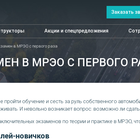
Заказать з
структоры
Акции и спецпредложения
Сотр
кзамен в МРЭО с первого раза
МЕН В МРЭО С ПЕРВОГО Р
 пройти обучение и сесть за руль собственного автомоби
живать. И невольно возникает вопрос: возможно ли сдать 
аключительных экзаменов по теории и практике в МРЭО, ч
лей-новичков