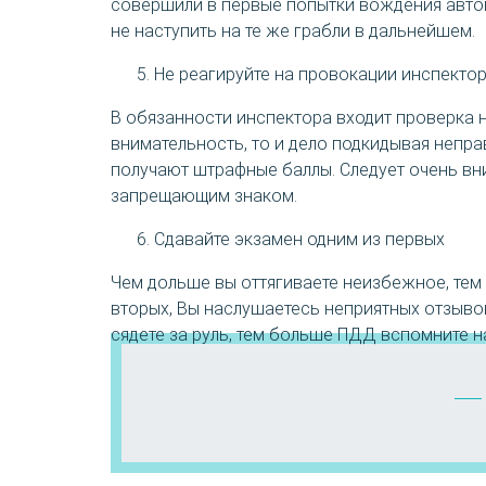
совершили в первые попытки вождения автом
не наступить на те же грабли в дальнейшем.
Не реагируйте на провокации инспекто
В обязанности инспектора входит проверка 
внимательность, то и дело подкидывая непра
получают штрафные баллы. Следует очень вни
запрещающим знаком.
Сдавайте экзамен одним из первых
Чем дольше вы оттягиваете неизбежное, тем 
вторых, Вы наслушаетесь неприятных отзывов
сядете за руль, тем больше ПДД вспомните н