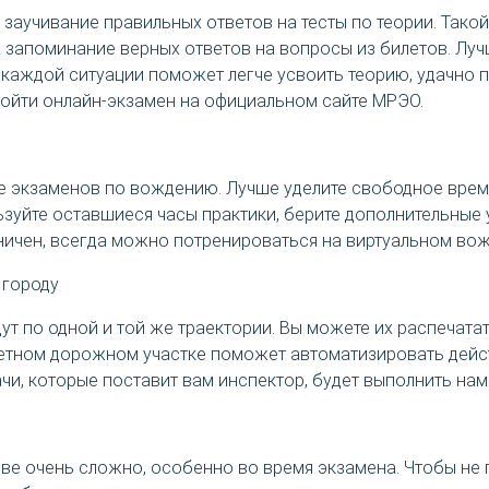
аучивание правильных ответов на тесты по теории. Такой
а запоминание верных ответов на вопросы из билетов. Лу
каждой ситуации поможет легче усвоить теорию, удачно пр
ойти онлайн-экзамен на официальном сайте МРЭО.
е экзаменов по вождению. Лучше уделите свободное время
ьзуйте оставшиеся часы практики, берите дополнительные 
ничен, всегда можно потренироваться на виртуальном во
 городу
по одной и той же траектории. Вы можете их распечатать,
ретном дорожном участке поможет автоматизировать дейст
чи, которые поставит вам инспектор, будет выполнить на
лове очень сложно, особенно во время экзамена. Чтобы не