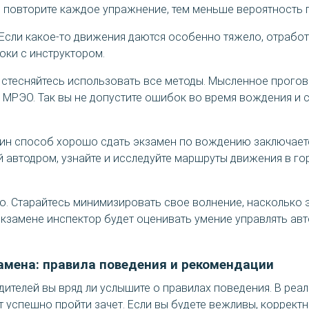
 повторите каждое упражнение, тем меньше вероятность 
Если какое-то движения даются особенно тяжело, отработа
оки с инструктором.
 стесняйтесь использовать все методы. Мысленное прого
 МРЭО. Так вы не допустите ошибок во время вождения и 
ин способ хорошо сдать экзамен по вождению заключает
 автодром, узнайте и исследуйте маршруты движения в го
о. Старайтесь минимизировать свое волнение, насколько э
кзамене инспектор будет оценивать умение управлять ав
замена: правила поведения и рекомендации
дителей вы вряд ли услышите о правилах поведения. В ре
 успешно пройти зачет. Если вы будете вежливы, корректн