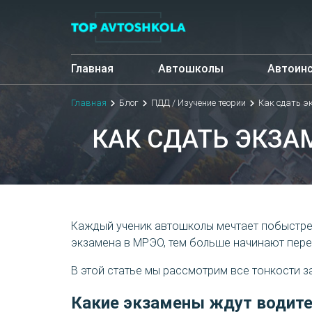
Главная
Автошколы
Автоин
Главная
Блог
ПДД / Изучение теории
Как сдать э
КАК СДАТЬ ЭКЗА
Каждый ученик автошколы мечтает побыстрее
экзамена в МРЭО, тем больше начинают пере
В этой статье мы рассмотрим все тонкости з
Какие экзамены ждут водите