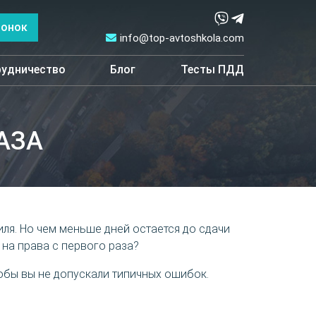
вонок
info@top-avtoshkola.com
удничество
Блог
Тесты ПДД
АЗА
ля. Но чем меньше дней остается до сдачи
на права с первого раза?
тобы вы не допускали типичных ошибок.